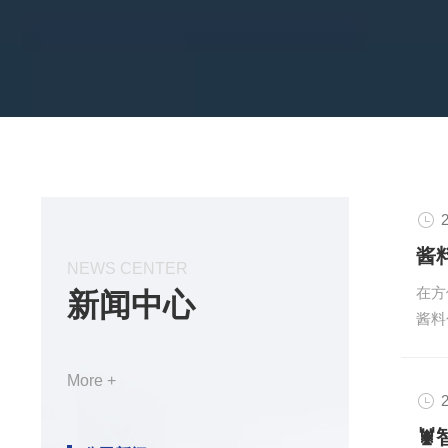
主要产品有酱菜流水线、玉米加工流水线、毛豆加工流
线、蜜薯烘烤流水线设备、辣椒酱加工设备、蔬菜清洗机
滚筒洗袋机、...
2
NEWS CENTER
在方
新闻中心
酱料
诸城
品机
More +
动化
2
械，