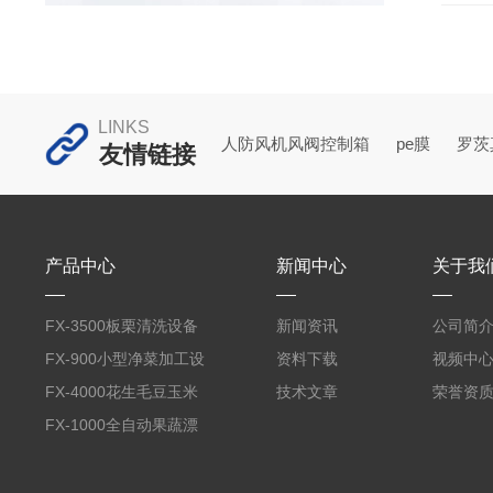
风干
装袋
或洗
它来
LINKS
还可
人防风机风阀控制箱
pe膜
罗茨
友情链接
干流
产品中心
新闻中心
关于我
FX-3500板栗清洗设备
新闻资讯
公司简
全自动气泡清洗机
FX-900小型净菜加工设
资料下载
视频中
备野菜清洗机
FX-4000花生毛豆玉米
技术文章
荣誉资
蒸煮漂烫机
FX-1000全自动果蔬漂
烫机