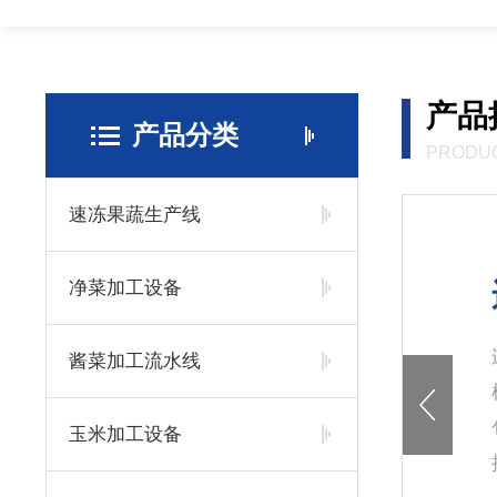
产品
产品分类
PRODU
速冻果蔬生产线
海带丝加工设备
净菜加工设备
加工设备：海带加工需要用到的设备有海带脱盐
酱菜加工流水线
机、海带漂烫机、冷却机、分切机、调味机、真空
机等设备。海带加工设备(机械)每台设备之间的连
玉米加工设备
整个流水线的过程。