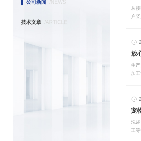
年，
公司新闻
/NEWS
从接
售于
户竖
杀菌
技术文章
/ARTICLE
城市
属碰
成最
2
货运
心血
生产
个月
加工
自国
格检
志着
次印
2
出厂
宠
近年
洗袋
杀菌
工等
程自
不锈