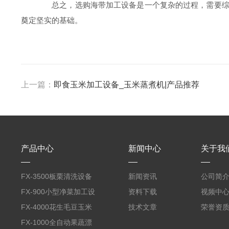
总之，选购海带加工设备是一个复杂的过程，需要综合
奠定坚实的基础。
上一篇：
即食玉米加工设备_玉米蒸煮机|产品推荐
产品中心
新闻中心
关于我
FX-3500板栗清洗设备
新闻资讯
公司简
全自动气泡清洗机
FX-900小型净菜加工设
资料下载
视频中
备野菜清洗机
FX-4000花生毛豆玉米
技术文章
荣誉资
蒸煮漂烫机
FX-1000全自动果蔬漂