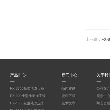
上一篇：
FX
产品中心
新闻中心
关于我
FX-3500板栗清洗设备
新闻资讯
公司简
全自动气泡清洗机
FX-900小型净菜加工设
资料下载
视频中
备野菜清洗机
FX-4000花生毛豆玉米
技术文章
荣誉资