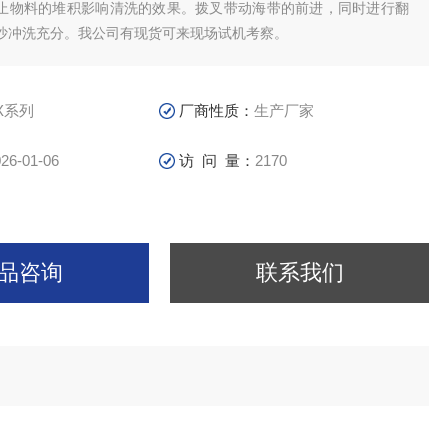
止物料的堆积影响清洗的效果。拨叉带动海带的前进，同时进行翻
沙冲洗充分。我公司有现货可来现场试机考察。
X系列
厂商性质：
生产厂家
26-01-06
访 问 量：
2170
品咨询
联系我们