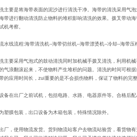
主要是将海带表面的泥沙进行清洗干净。海带的清洗采用气泡式
海带进行翻动清洗防止物料的堆积影响清洗的效果。拨叉带动海
试机考察。
流程:海带清洗机--海带切丝机--海带漂烫机--冷却--海带压榨--
主要采用气泡式的鼓动清洗同时加机械手拨叉清洗，利用机械手
的气浪翻滚起来，不使物料产生堆积的问题。清洗的时间可根据
带的应用时间长，zui重要的是不会损伤物料，保证了物料的完
备在出厂之前试机，包括电路、水路、电器原件等。合格后配易
塑膜包装，出口设备为木箱包装，特殊情况除外。
厂，使用物流发货。货到物流站客户去物流站验货，看货物有无