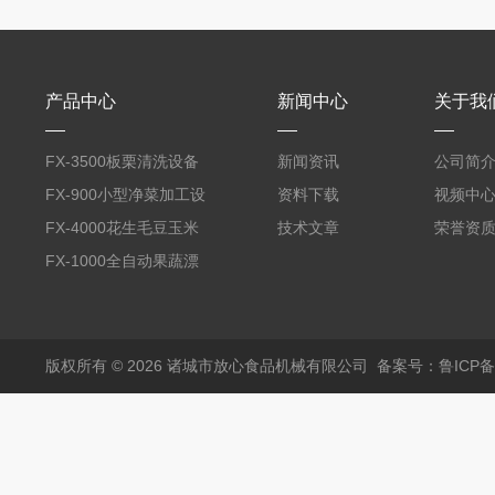
产品中心
新闻中心
关于我
FX-3500板栗清洗设备
新闻资讯
公司简
全自动气泡清洗机
FX-900小型净菜加工设
资料下载
视频中
备野菜清洗机
FX-4000花生毛豆玉米
技术文章
荣誉资
蒸煮漂烫机
FX-1000全自动果蔬漂
烫机
版权所有 © 2026 诸城市放心食品机械有限公司
备案号：鲁ICP备1