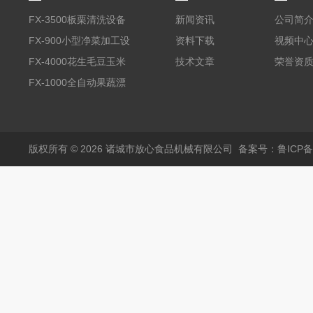
FX-3500板栗清洗设备
新闻资讯
公司简
全自动气泡清洗机
FX-900小型净菜加工设
资料下载
视频中
备野菜清洗机
FX-4000花生毛豆玉米
技术文章
荣誉资
蒸煮漂烫机
FX-1000全自动果蔬漂
烫机
版权所有 © 2026 诸城市放心食品机械有限公司
备案号：鲁ICP备1