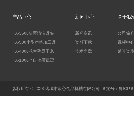
产品中心
新闻中心
关于我
FX-3500板栗清洗设备
新闻资讯
公司简
全自动气泡清洗机
FX-900小型净菜加工设
资料下载
视频中
备野菜清洗机
FX-4000花生毛豆玉米
技术文章
荣誉资
蒸煮漂烫机
FX-1000全自动果蔬漂
烫机
版权所有 © 2026 诸城市放心食品机械有限公司
备案号：鲁ICP备1