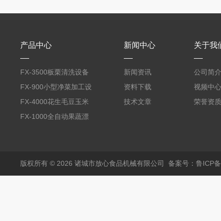
产品中心
新闻中心
关于我
FX-3500板栗清洗设备
新闻资讯
公司简
全自动气泡清洗机
FX-900小型净菜加工设
资料下载
视频中
备野菜清洗机
FX-4000花生毛豆玉米
技术文章
荣誉资
蒸煮漂烫机
FX-1000全自动果蔬漂
烫机
版权所有 © 2026 诸城市放心食品机械有限公司
备案号：鲁ICP备1