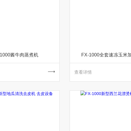
-1000酱牛肉蒸煮机
FX-1000全套速冻玉米
查看详情