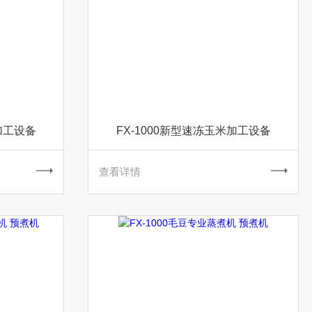
加工设备
FX-1000新型速冻玉米加工设备
查看详情