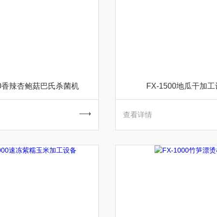
000香辣杏鲍菇巴氏杀菌机
FX-1500地瓜干加
查看详情