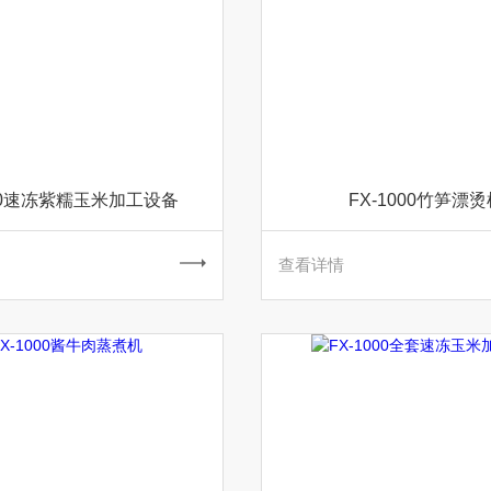
000速冻紫糯玉米加工设备
FX-1000竹笋漂
查看详情