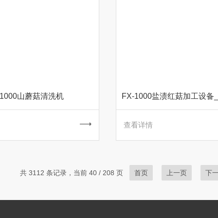
-1000山蘑菇清洗机
FX-1000盐渍红菇加工设
查看详情
共 3112 条记录，当前 40 / 208 页
首页
上一页
下