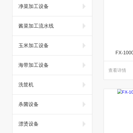
净菜加工设备
酱菜加工流水线
玉米加工设备
FX-1
海带加工设备
查看详情
洗筐机
杀菌设备
漂烫设备