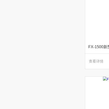
FX-150
查看详情