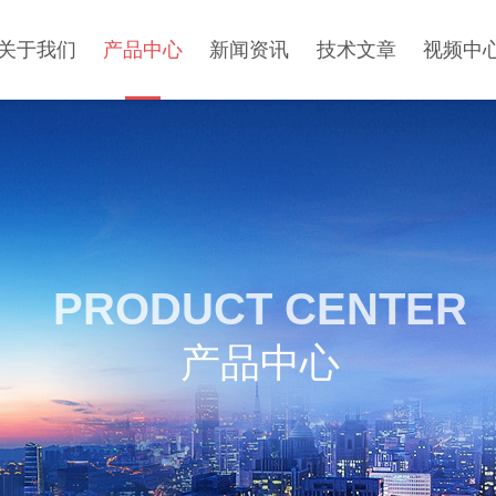
关于我们
产品中心
新闻资讯
技术文章
视频中
PRODUCT CENTER
产品中心