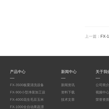
上一篇：
FX
产品中心
新闻中心
关于我
FX-3500板栗清洗设备
新闻资讯
公司简
全自动气泡清洗机
FX-900小型净菜加工设
资料下载
视频中
备野菜清洗机
FX-4000花生毛豆玉米
技术文章
荣誉资
蒸煮漂烫机
FX-1000全自动果蔬漂