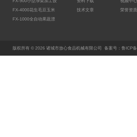
全自动气泡清洗机
FX-900小型净菜加工设
资料下载
视频中
备野菜清洗机
FX-4000花生毛豆玉米
技术文章
荣誉资
蒸煮漂烫机
FX-1000全自动果蔬漂
烫机
版权所有 © 2026 诸城市放心食品机械有限公司
备案号：鲁ICP备1