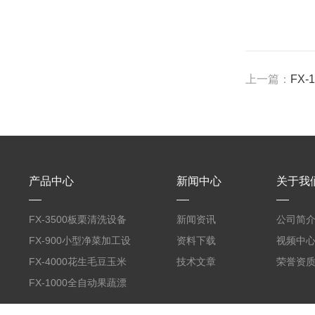
上一篇：
FX
产品中心
新闻中心
关于我
FX-3500板栗清洗设备
新闻资讯
公司简
全自动气泡清洗机
FX-900小型净菜加工设
资料下载
视频中
备野菜清洗机
FX-4000花生毛豆玉米
技术文章
荣誉资
蒸煮漂烫机
FX-1000全自动果蔬漂
烫机