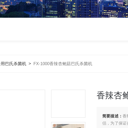
专用巴氏杀菌机
>
FX-1000香辣杏鲍菇巴氏杀菌机
香辣杏
简要描述：
香
侣，为了保证