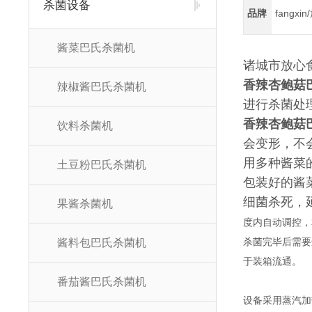
杀菌设备
品牌
fangxi
酱菜巴氏杀菌机
诸城市放心
香辣杏鲍菇
辣椒酱巴氏杀菌机
进行杀菌处
香辣杏鲍菇
饮料杀菌机
会变形，不
用多种酱菜
土豆粉巴氏杀菌机
包装好的酱
细菌杀死，
果酱杀菌机
度内自动调控，
酱料包巴氏杀菌机
杀菌完毕后需要
于装箱流通。
番茄酱巴氏杀菌机
设备采用蒸汽加