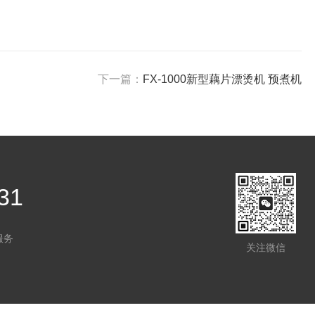
下一篇：
FX-1000新型藕片漂烫机 预煮机
31
服务
关注微信