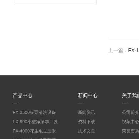
上一篇：
FX
产品中心
新闻中心
关于我
FX-3500板栗清洗设备
新闻资讯
公司简
全自动气泡清洗机
FX-900小型净菜加工设
资料下载
视频中
备野菜清洗机
FX-4000花生毛豆玉米
技术文章
荣誉资