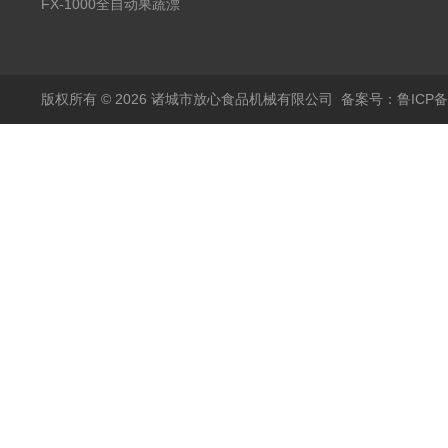
蒸煮漂烫机
FX-1000全自动果蔬漂
烫机
版权所有 © 2026 诸城市放心食品机械有限公司
备案号：鲁ICP备1