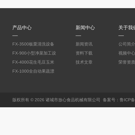
产品中心
新闻中心
关于我
FX-3500板栗清洗设备
新闻资讯
公司简
全自动气泡清洗机
FX-900小型净菜加工设
资料下载
视频中
备野菜清洗机
FX-4000花生毛豆玉米
技术文章
荣誉资
蒸煮漂烫机
FX-1000全自动果蔬漂
烫机
版权所有 © 2026 诸城市放心食品机械有限公司
备案号：鲁ICP备1