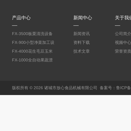
产品中心
新闻中心
关于我
FX-3500板栗清洗设备
新闻资讯
公司简
全自动气泡清洗机
FX-900小型净菜加工设
资料下载
视频中
备野菜清洗机
FX-4000花生毛豆玉米
技术文章
荣誉资
蒸煮漂烫机
FX-1000全自动果蔬漂
烫机
版权所有 © 2026 诸城市放心食品机械有限公司
备案号：鲁ICP备1