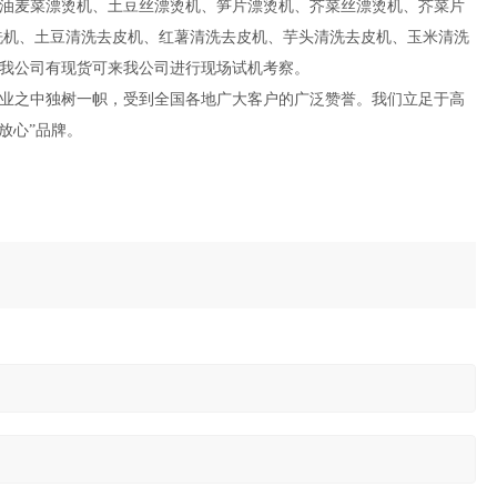
油麦菜漂烫机、土豆丝漂烫机、笋片漂烫机、芥菜丝漂烫机、芥菜片
洗机、土豆清洗去皮机、红薯清洗去皮机、芋头清洗去皮机、玉米清洗
我公司有现货可来我公司进行现场试机考察。
业之中独树一帜，受到全国各地广大客户的广泛赞誉。我们立足于高
放心”品牌。