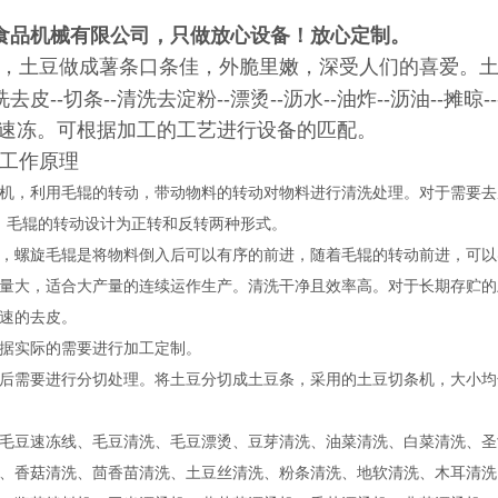
食品机械有限公司，只做放心设备！放心定制。
，土豆做成薯条口条佳，外脆里嫩，深受人们的喜爱。
皮--切条--清洗去淀粉--漂烫--沥水--油炸--沥油--摊晾
--速冻。可根据加工的工艺进行设备的匹配。
工作原理
机，利用毛辊的转动，带动物料的转动对物料进行清洗处理。对于需要去
，毛辊的转动设计为正转和反转两种形式。
，螺旋毛辊是将物料倒入后可以有序的前进，随着毛辊的转动前进，可以
量大，适合大产量的连续运作生产。清洗干净且效率高。对于长期存贮的
速的去皮。
据实际的需要进行加工定制。
后需要进行分切处理。将土豆分切成土豆条，采用的土豆切条机，大小均
毛豆速冻线、毛豆清洗、毛豆漂烫、豆芽清洗、油菜清洗、白菜清洗、圣
、香菇清洗、茴香苗清洗、土豆丝清洗、粉条清洗、地软清洗、木耳清洗