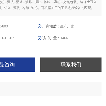
粉--漂烫--沥水--油炸--沥油--摊晾---裹粉--充氮包装。速冻土豆条
--切条--漂烫--冷却--速冻。可根据加工的工艺进行设备的匹配。
X-800
厂商性质：
生产厂家
26-01-07
访 问 量：
1466
品咨询
联系我们