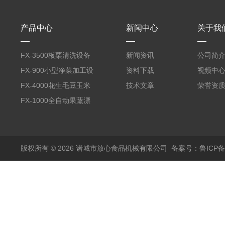
产品中心
新闻中心
关于我
FX-3500板栗清洗设备
新闻资讯
公司简
全自动气泡清洗机
FX-900小型净菜加工设
资料下载
视频中
备野菜清洗机
FX-4000花生毛豆玉米
技术文章
荣誉资
蒸煮漂烫机
FX-1000全自动果蔬漂
烫机
版权所有 © 2026 诸城市放心食品机械有限公司
备案号：鲁ICP备1