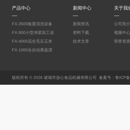
产品中心
新闻中心
关于我
FX-3500板栗清洗设备
新闻资讯
公司简
全自动气泡清洗机
FX-900小型净菜加工设
资料下载
视频中
备野菜清洗机
FX-4000花生毛豆玉米
技术文章
荣誉资
蒸煮漂烫机
FX-1000全自动果蔬漂
烫机
版权所有 © 2026 诸城市放心食品机械有限公司
备案号：鲁ICP备1