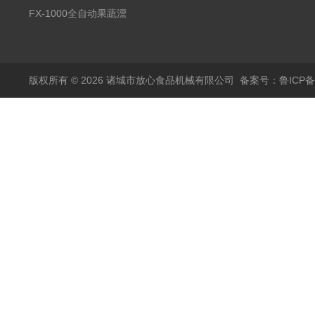
蒸煮漂烫机
FX-1000全自动果蔬漂
烫机
版权所有 © 2026 诸城市放心食品机械有限公司
备案号：鲁ICP备1