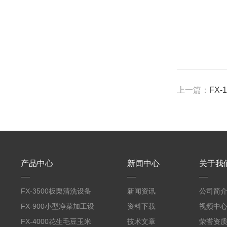
上一篇：
FX
产品中心
新闻中心
关于我
FX-3500板栗清洗设备
新闻资讯
公司简
全自动气泡清洗机
FX-900小型净菜加工设
资料下载
视频中
备野菜清洗机
FX-4000花生毛豆玉米
技术文章
荣誉资