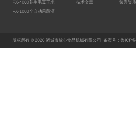
备野菜清洗机
FX-4000花生毛豆玉米
技术文章
荣誉资
蒸煮漂烫机
FX-1000全自动果蔬漂
烫机
版权所有 © 2026 诸城市放心食品机械有限公司
备案号：鲁ICP备1