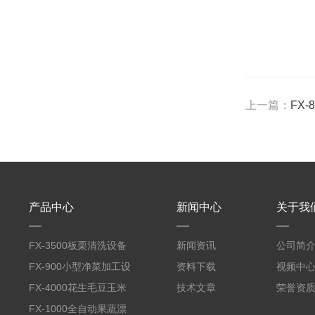
上一篇：
FX
产品中心
新闻中心
关于我
FX-3500板栗清洗设备
新闻资讯
公司简
全自动气泡清洗机
FX-900小型净菜加工设
资料下载
视频中
备野菜清洗机
FX-4000花生毛豆玉米
技术文章
荣誉资
蒸煮漂烫机
FX-1000全自动果蔬漂