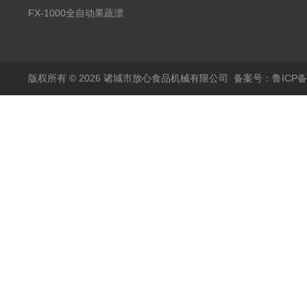
蒸煮漂烫机
FX-1000全自动果蔬漂
烫机
版权所有 © 2026 诸城市放心食品机械有限公司
备案号：鲁ICP备1