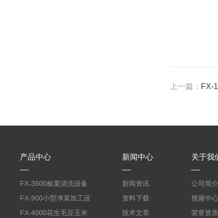
上一篇：
FX
产品中心
新闻中心
关于我
FX-3500板栗清洗设备
新闻资讯
公司简
全自动气泡清洗机
FX-900小型净菜加工设
资料下载
视频中
备野菜清洗机
FX-4000花生毛豆玉米
技术文章
荣誉资