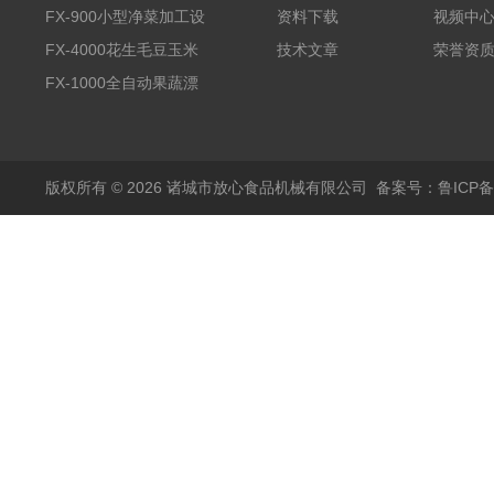
全自动气泡清洗机
FX-900小型净菜加工设
资料下载
视频中
备野菜清洗机
FX-4000花生毛豆玉米
技术文章
荣誉资
蒸煮漂烫机
FX-1000全自动果蔬漂
烫机
版权所有 © 2026 诸城市放心食品机械有限公司
备案号：鲁ICP备1