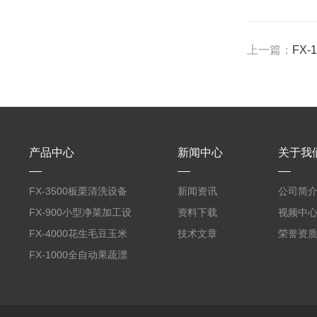
上一篇：
FX
产品中心
新闻中心
关于我
FX-3500板栗清洗设备
新闻资讯
公司简
全自动气泡清洗机
FX-900小型净菜加工设
资料下载
视频中
备野菜清洗机
FX-4000花生毛豆玉米
技术文章
荣誉资
蒸煮漂烫机
FX-1000全自动果蔬漂
烫机