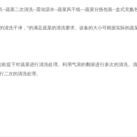
蔬菜二次清洗--震动沥水--蔬菜风干线---蔬菜分拣包装--盒式充氮
的清洗干净，*的满足蔬菜的清洗要求。设备的大小可根据实际的蔬
的前提下对蔬菜进行清洗处理。利用气浪的翻滚进行多次的清洗。
行二次的清洗处理。