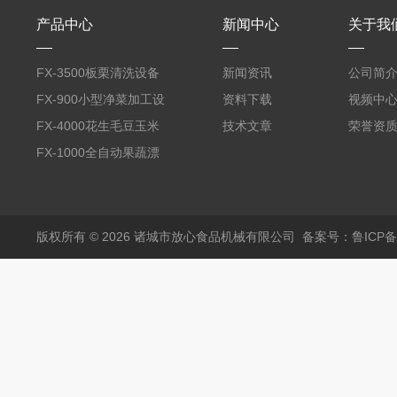
产品中心
新闻中心
关于我
FX-3500板栗清洗设备
新闻资讯
公司简
全自动气泡清洗机
FX-900小型净菜加工设
资料下载
视频中
备野菜清洗机
FX-4000花生毛豆玉米
技术文章
荣誉资
蒸煮漂烫机
FX-1000全自动果蔬漂
烫机
版权所有 © 2026 诸城市放心食品机械有限公司
备案号：鲁ICP备1