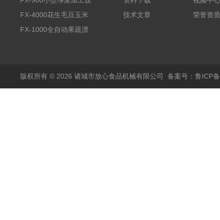
全自动气泡清洗机
FX-900小型净菜加工设
资料下载
视频中
备野菜清洗机
FX-4000花生毛豆玉米
技术文章
荣誉资
蒸煮漂烫机
FX-1000全自动果蔬漂
烫机
版权所有 © 2026 诸城市放心食品机械有限公司
备案号：鲁ICP备1