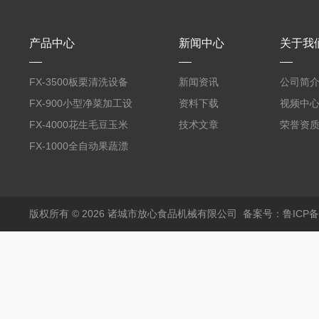
产品中心
新闻中心
关于我
FX-3500板栗清洗设备
新闻资讯
公司简
全自动气泡清洗机
FX-900小型净菜加工设
资料下载
视频中
备野菜清洗机
FX-4000花生毛豆玉米
技术文章
荣誉资
蒸煮漂烫机
FX-1000全自动果蔬漂
烫机
版权所有 © 2026 诸城市放心食品机械有限公司
备案号：鲁ICP备1