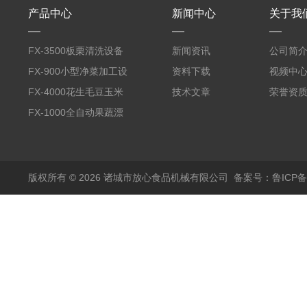
产品中心
新闻中心
关于我
FX-3500板栗清洗设备
新闻资讯
公司简
全自动气泡清洗机
FX-900小型净菜加工设
资料下载
视频中
备野菜清洗机
FX-4000花生毛豆玉米
技术文章
荣誉资
蒸煮漂烫机
FX-1000全自动果蔬漂
烫机
版权所有 © 2026 诸城市放心食品机械有限公司
备案号：鲁ICP备1