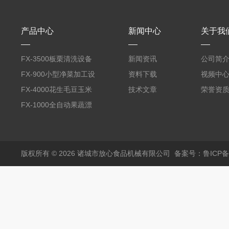
产品中心
新闻中心
关于我
FX-3500板栗清洗设备
新闻资讯
公司简
全自动气泡清洗机
FX-900小型净菜加工设
资料下载
视频中
备野菜清洗机
FX-4000花生毛豆玉米
技术文章
荣誉资
蒸煮漂烫机
FX-1000全自动果蔬漂
烫机
版权所有 © 2026 诸城市放心食品机械有限公司
备案号：鲁ICP备1