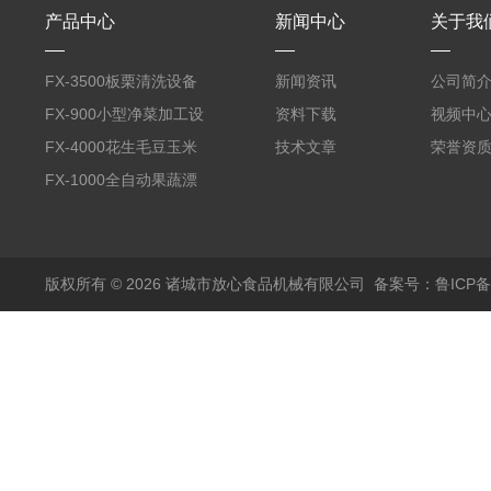
产品中心
新闻中心
关于我
FX-3500板栗清洗设备
新闻资讯
公司简
全自动气泡清洗机
FX-900小型净菜加工设
资料下载
视频中
备野菜清洗机
FX-4000花生毛豆玉米
技术文章
荣誉资
蒸煮漂烫机
FX-1000全自动果蔬漂
烫机
版权所有 © 2026 诸城市放心食品机械有限公司
备案号：鲁ICP备1