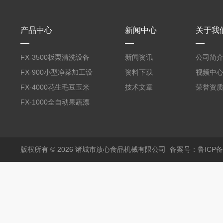
产品中心
新闻中心
关于我
FX-3500板栗清洗设备
新闻资讯
公司简
全自动气泡清洗机
FX-900小型净菜加工设
资料下载
视频中
备野菜清洗机
FX-4000花生毛豆玉米
技术文章
荣誉资
蒸煮漂烫机
FX-1000全自动果蔬漂
烫机
版权所有 © 2026 诸城市放心食品机械有限公司
备案号：鲁ICP备1