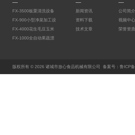
FX-3500板栗清洗设备
新闻资讯
公司简
全自动气泡清洗机
FX-900小型净菜加工设
资料下载
视频中
备野菜清洗机
FX-4000花生毛豆玉米
技术文章
荣誉资
蒸煮漂烫机
FX-1000全自动果蔬漂
烫机
版权所有 © 2026 诸城市放心食品机械有限公司
备案号：鲁ICP备1