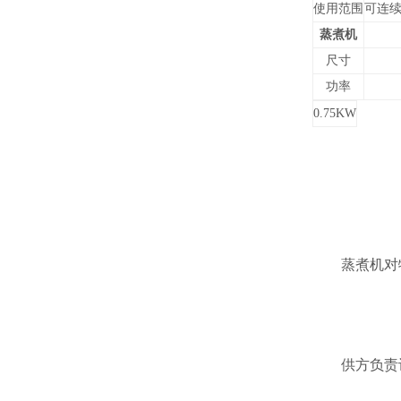
使用范围
可连
蒸煮机
尺寸
功率
0.75KW
蒸煮机对物
供方负责设备