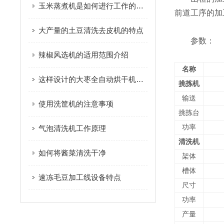
玉米蒸煮机是如何进行工作的您知道吗？
前道工序的加
大产量的土豆清洗去皮机的特点
参数：
辣椒风选机的适用范围介绍
名称
这样设计的大枣全自动烘干机保证了大枣的固有品质
挑拣机
输送
使用洗筐机的注意事项
挑拣台
功率
气泡清洗机工作原理
清洗机
如何将酱菜清洗干净
架体
槽体
速冻毛豆加工线设备特点
尺寸
功率
产量