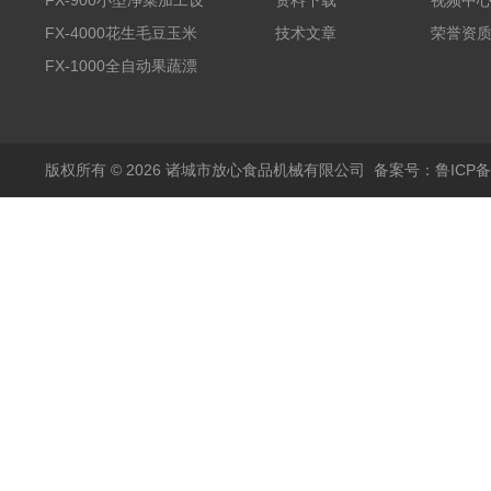
全自动气泡清洗机
FX-900小型净菜加工设
资料下载
视频中
备野菜清洗机
FX-4000花生毛豆玉米
技术文章
荣誉资
蒸煮漂烫机
FX-1000全自动果蔬漂
烫机
版权所有 © 2026 诸城市放心食品机械有限公司
备案号：鲁ICP备1