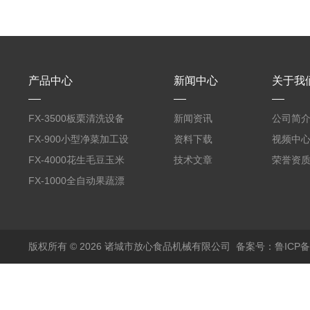
产品中心
新闻中心
关于我
FX-3500板栗清洗设备
新闻资讯
公司简
全自动气泡清洗机
FX-900小型净菜加工设
资料下载
视频中
备野菜清洗机
FX-4000花生毛豆玉米
技术文章
荣誉资
蒸煮漂烫机
FX-1000全自动果蔬漂
烫机
版权所有 © 2026 诸城市放心食品机械有限公司
备案号：鲁ICP备1