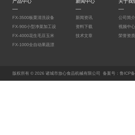
产品中心
新闻中心
关于我
FX-3500板栗清洗设备
新闻资讯
公司简
全自动气泡清洗机
FX-900小型净菜加工设
资料下载
视频中
备野菜清洗机
FX-4000花生毛豆玉米
技术文章
荣誉资
蒸煮漂烫机
FX-1000全自动果蔬漂
烫机
版权所有 © 2026 诸城市放心食品机械有限公司
备案号：鲁ICP备1