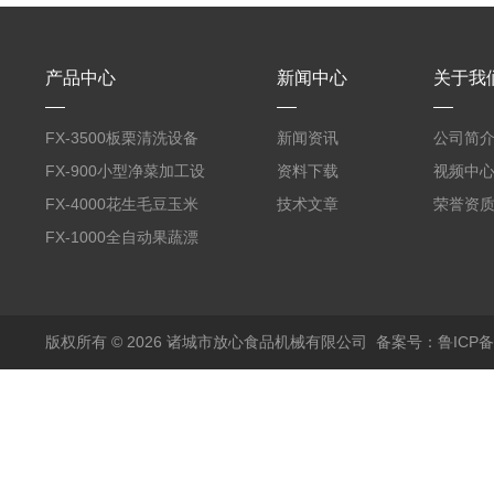
产品中心
新闻中心
关于我
FX-3500板栗清洗设备
新闻资讯
公司简
全自动气泡清洗机
FX-900小型净菜加工设
资料下载
视频中
备野菜清洗机
FX-4000花生毛豆玉米
技术文章
荣誉资
蒸煮漂烫机
FX-1000全自动果蔬漂
烫机
版权所有 © 2026 诸城市放心食品机械有限公司
备案号：鲁ICP备1