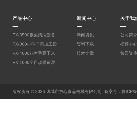
产品中心
新闻中心
关于我
FX-3500板栗清洗设备
新闻资讯
公司简
全自动气泡清洗机
FX-900小型净菜加工设
资料下载
视频中
备野菜清洗机
FX-4000花生毛豆玉米
技术文章
荣誉资
蒸煮漂烫机
FX-1000全自动果蔬漂
烫机
版权所有 © 2026 诸城市放心食品机械有限公司
备案号：鲁ICP备1