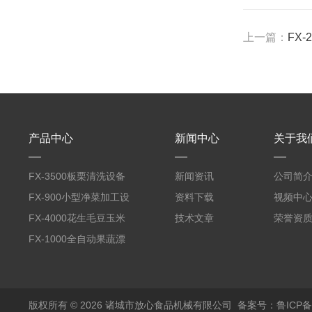
上一篇：
FX
产品中心
新闻中心
关于我
FX-3500板栗清洗设备
新闻资讯
公司简
全自动气泡清洗机
FX-900小型净菜加工设
资料下载
视频中
备野菜清洗机
FX-4000花生毛豆玉米
技术文章
荣誉资
蒸煮漂烫机
FX-1000全自动果蔬漂
烫机
版权所有 © 2026 诸城市放心食品机械有限公司
备案号：鲁ICP备1