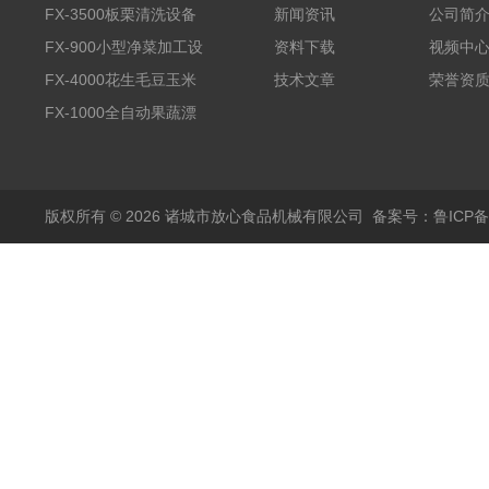
FX-3500板栗清洗设备
新闻资讯
公司简
全自动气泡清洗机
FX-900小型净菜加工设
资料下载
视频中
备野菜清洗机
FX-4000花生毛豆玉米
技术文章
荣誉资
蒸煮漂烫机
FX-1000全自动果蔬漂
烫机
版权所有 © 2026 诸城市放心食品机械有限公司
备案号：鲁ICP备1