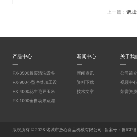
上一篇：
诸城
产品中心
新闻中心
关于我
FX-3500板栗清洗设备
新闻资讯
公司简
全自动气泡清洗机
FX-900小型净菜加工设
资料下载
视频中
备野菜清洗机
FX-4000花生毛豆玉米
技术文章
荣誉资
蒸煮漂烫机
FX-1000全自动果蔬漂
烫机
版权所有 © 2026 诸城市放心食品机械有限公司
备案号：鲁ICP备1