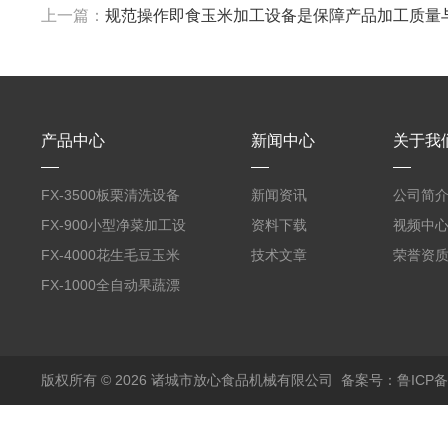
上一篇：
规范操作即食玉米加工设备是保障产品加工质量
产品中心
新闻中心
关于我
FX-3500板栗清洗设备
新闻资讯
公司简
全自动气泡清洗机
FX-900小型净菜加工设
资料下载
视频中
备野菜清洗机
FX-4000花生毛豆玉米
技术文章
荣誉资
蒸煮漂烫机
FX-1000全自动果蔬漂
烫机
版权所有 © 2026 诸城市放心食品机械有限公司
备案号：鲁ICP备1