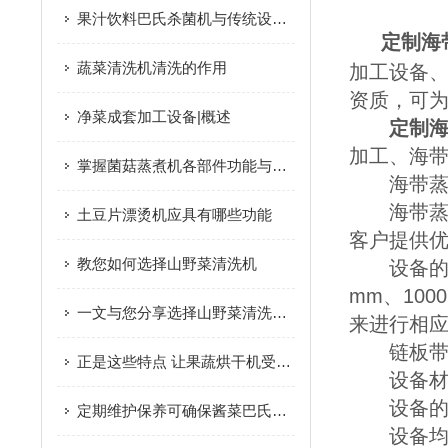
果汁饮料巴氏杀菌机与传统设备相比更具优势
定制海
蔬菜清洗机清洗的作用
加工设备
资质，可
净菜成套加工设备|概述
定制
加工、海
掌握菌菇蒸煮机各部件功能与特性保障菌菇预处理工序高效合规完成
海带蒸
海带蒸煮机
土豆片漂烫机应具有哪些功能
客户提供
教您如何选择山野菜清洗机
设备的大小
mm、10
一文与您分享选择山野菜清洗机时所需要考虑的要点
来进行相
链板带的
正是这些特点 让果蔬烘干机受到大家的欢迎
设备材质
设备的
定期维护保养可确保酱菜巴氏杀菌机的安全性
设备均采用