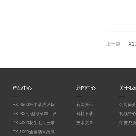
上一篇：
FX
产品中心
新闻中心
关于我
FX-3500板栗清洗设备
新闻资讯
公司简
全自动气泡清洗机
FX-900小型净菜加工设
资料下载
视频中
备野菜清洗机
FX-4000花生毛豆玉米
技术文章
荣誉资
蒸煮漂烫机
FX-1000全自动果蔬漂