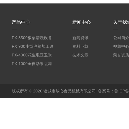
产品中心
新闻中心
关于我
FX-3500板栗清洗设备
新闻资讯
公司简
全自动气泡清洗机
FX-900小型净菜加工设
资料下载
视频中
备野菜清洗机
FX-4000花生毛豆玉米
技术文章
荣誉资
蒸煮漂烫机
FX-1000全自动果蔬漂
烫机
版权所有 © 2026 诸城市放心食品机械有限公司
备案号：鲁ICP备1