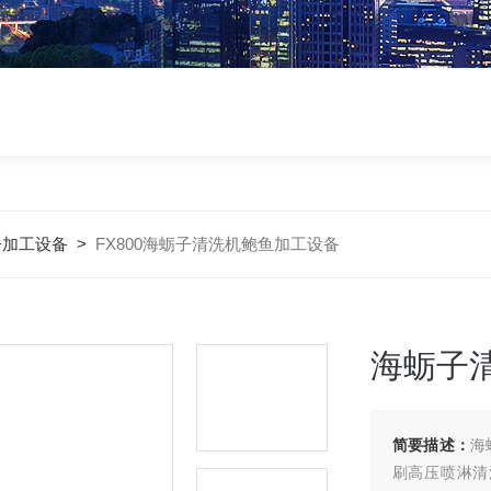
子加工设备
>
FX800海蛎子清洗机鲍鱼加工设备
海蛎子
简要描述：
海
刷高压喷淋清