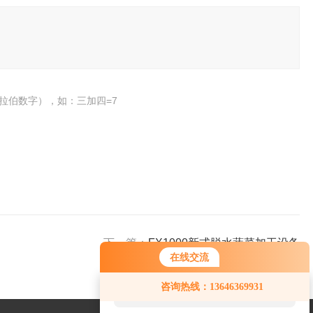
拉伯数字），如：三加四=7
下一篇：
FX1000新式脱水蔬菜加工设备
在线交流
您好！欢迎前来咨询，很高兴为您
咨询热线：13646369931
服务，请问您要咨询什么问题呢？