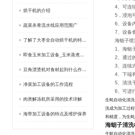
4、可连续
烘干机的介绍
5，浸泡可
6、设备内
蔬菜杀青流水线应用范围广
7、设备食品
了解了大枣全自动烘干机的特点才能更好的使用它
海蛎子喷淋
1、海蛎子
即食玉米加工设备_玉米蒸煮机|产品推荐
2、通过的
3、连续式
豆角漂烫机对食材起到什么作用？
4、下端有
5、清洗干
净菜加工设备的工作流程
6、可进行
肉类解冻机所采用的技术详解
生蚝自动化清洗
洗成为加工过程
海带加工设备的特点及维护保养
和精度，为生蚝
海蛎子清洗
生蚝自动化清洗