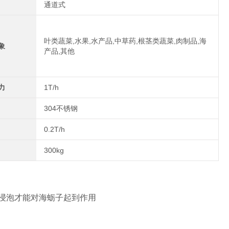
通道式
叶类蔬菜,水果,水产品,中草药,根茎类蔬菜,肉制品,海
象
产品,其他
力
1T/h
304不锈钢
0.2T/h
300kg
浸泡才能对海蛎子起到作用