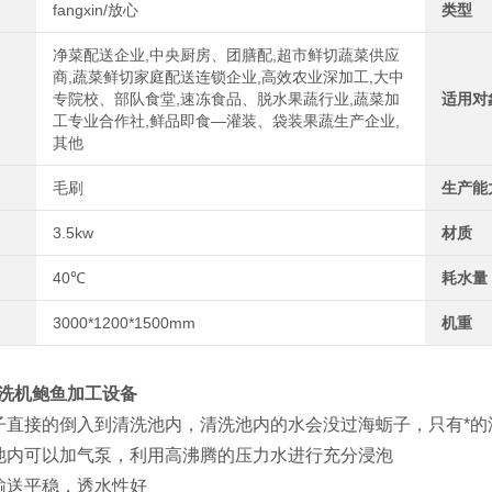
fangxin/放心
类型
净菜配送企业,中央厨房、团膳配,超市鲜切蔬菜供应
商,蔬菜鲜切家庭配送连锁企业,高效农业深加工,大中
专院校、部队食堂,速冻食品、脱水果蔬行业,蔬菜加
适用对
工专业合作社,鲜品即食—灌装、袋装果蔬生产企业,
其他
毛刷
生产能
3.5kw
材质
40℃
耗水量
3000*1200*1500mm
机重
洗机鲍鱼加工设备
接的倒入到清洗池内，清洗池内的水会没过海蛎子，只有*的
内可以加气泵，利用高沸腾的压力水进行充分浸泡
送平稳，透水性好