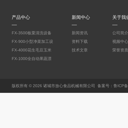
产品中心
新闻中心
关于我
FX-3500板栗清洗设备
新闻资讯
公司简
全自动气泡清洗机
FX-900小型净菜加工设
资料下载
视频中
备野菜清洗机
FX-4000花生毛豆玉米
技术文章
荣誉资
蒸煮漂烫机
FX-1000全自动果蔬漂
烫机
版权所有 © 2026 诸城市放心食品机械有限公司
备案号：鲁ICP备1