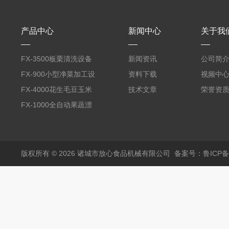
产品中心
新闻中心
关于我
FX-3500板栗清洗设备
新闻资讯
公司简
全自动气泡清洗机
FX-900小型净菜加工设
资料下载
视频中
备野菜清洗机
FX-4000花生毛豆玉米
技术文章
荣誉资
蒸煮漂烫机
FX-1000全自动果蔬漂
烫机
版权所有 © 2026 诸城市放心食品机械有限公司
备案号：鲁ICP备1