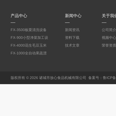
产品中心
新闻中心
关于我
FX-3500板栗清洗设备
新闻资讯
公司简
全自动气泡清洗机
FX-900小型净菜加工设
资料下载
视频中
备野菜清洗机
FX-4000花生毛豆玉米
技术文章
荣誉资
蒸煮漂烫机
FX-1000全自动果蔬漂
烫机
版权所有 © 2026 诸城市放心食品机械有限公司
备案号：鲁ICP备1