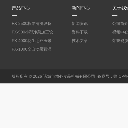
产品中心
新闻中心
关于我
FX-3500板栗清洗设备
新闻资讯
公司简
全自动气泡清洗机
FX-900小型净菜加工设
资料下载
视频中
备野菜清洗机
FX-4000花生毛豆玉米
技术文章
荣誉资
蒸煮漂烫机
FX-1000全自动果蔬漂
烫机
版权所有 © 2026 诸城市放心食品机械有限公司
备案号：鲁ICP备1