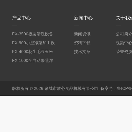
产品中心
新闻中心
关于我
FX-3500板栗清洗设备
新闻资讯
公司简
全自动气泡清洗机
FX-900小型净菜加工设
资料下载
视频中
备野菜清洗机
FX-4000花生毛豆玉米
技术文章
荣誉资
蒸煮漂烫机
FX-1000全自动果蔬漂
烫机
版权所有 © 2026 诸城市放心食品机械有限公司
备案号：鲁ICP备1