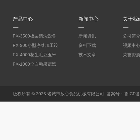
产品中心
新闻中心
关于我
FX-3500板栗清洗设备
新闻资讯
公司简
全自动气泡清洗机
FX-900小型净菜加工设
资料下载
视频中
备野菜清洗机
FX-4000花生毛豆玉米
技术文章
荣誉资
蒸煮漂烫机
FX-1000全自动果蔬漂
烫机
版权所有 © 2026 诸城市放心食品机械有限公司
备案号：鲁ICP备1